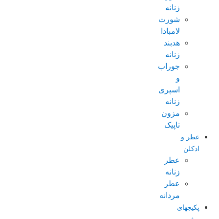
زنانه
شورت
لامبادا
هدبند
زنانه
جوراب
و
اسپری
زنانه
مزون
تاپیک
عطر و
ادکلن
عطر
زنانه
عطر
مردانه
پکیجهای