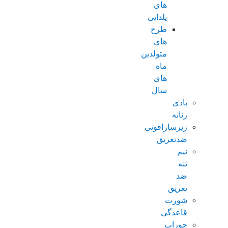
های
یلدایی
طرح
های
متولدین
ماه
های
سال
بادی
زنانه
زیرسارافونی
ضدتعریق
نیم
تنه
ضد
تعریق
شورت
قاعدگی
جوراب