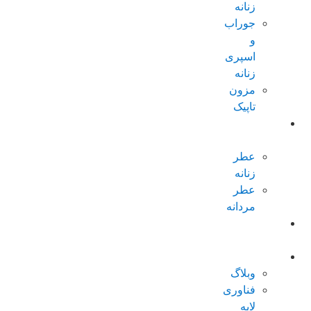
زنانه
جوراب
و
اسپری
زنانه
مزون
تاپیک
عطر و
ادکلن
عطر
زنانه
عطر
مردانه
پکیجهای
ویژه
درباره تاپیک
وبلاگ
فناوری
لایه