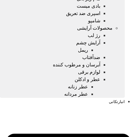
بادی میست
اسپری ضد تعریق
شامپو
محصولات آرایشی
رژ لب
آرایش چشم
ریمل
ضدآفتاب
آبرسان و مرطوب کننده
لوازم برقی
عطر و ادکلن
عطر زنانه
عطر مردانه
انبارتکانی