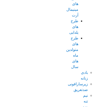
های
مینیمال
آرت
طرح
های
یلدایی
طرح
های
متولدین
ماه
های
سال
بادی
زنانه
زیرسارافونی
ضدتعریق
نیم
تنه
ضد