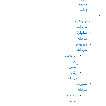
ضدبو
زنانه
مردانه عادی
پولوشرت
مردانه
شلوارک
مردانه
زیرپوش
مردانه
زیرپوش
نیم
آستین
رکابی
مردانه
شورت
مردانه
شورت
اسلیپ