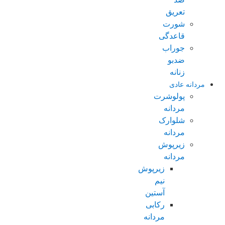
تعریق
شورت
قاعدگی
جوراب
ضدبو
زنانه
مردانه عادی
پولوشرت
مردانه
شلوارک
مردانه
زیرپوش
مردانه
زیرپوش
نیم
آستین
رکابی
مردانه