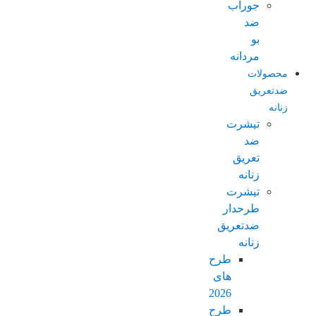
جوراب
ضد
بو
مردانه
محصولات
ضدتعریق
زنانه
تیشرت
ضد
تعریق
زنانه
تیشرت
طرحدار
ضدتعریق
زنانه
طرح
های
2026
طرح