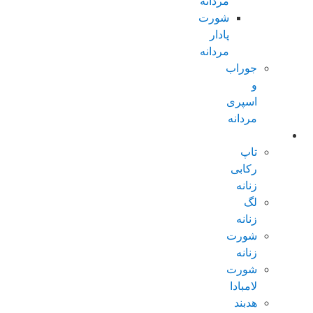
مردانه
شورت
پادار
مردانه
جوراب
و
اسپری
مردانه
زنانه عادی
تاپ
رکابی
زنانه
لگ
زنانه
شورت
زنانه
شورت
لامبادا
هدبند