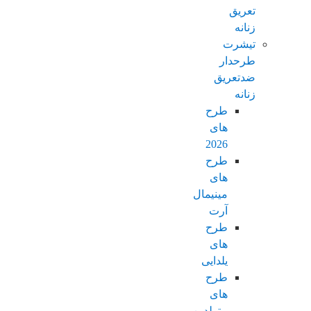
تعریق
زنانه
تیشرت
طرحدار
ضدتعریق
زنانه
طرح
های
2026
طرح
های
مینیمال
آرت
طرح
های
یلدایی
طرح
های
متولدین