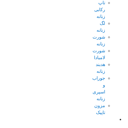
تاپ
رکابی
زنانه
لگ
زنانه
شورت
زنانه
شورت
لامبادا
هدبند
زنانه
جوراب
و
اسپری
زنانه
مزون
تاپیک
عطر و
ادکلن