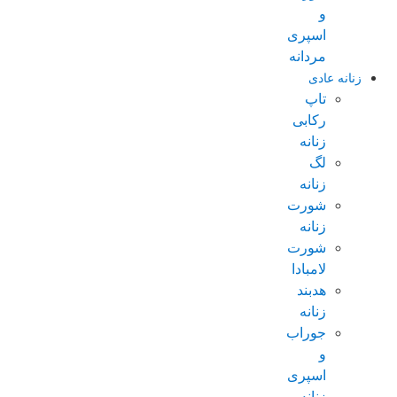
و
اسپری
مردانه
زنانه عادی
تاپ
رکابی
زنانه
لگ
زنانه
شورت
زنانه
شورت
لامبادا
هدبند
زنانه
جوراب
و
اسپری
زنانه