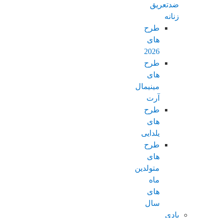
ضدتعریق
زنانه
طرح
های
2026
طرح
های
مینیمال
آرت
طرح
های
یلدایی
طرح
های
متولدین
ماه
های
سال
بادی