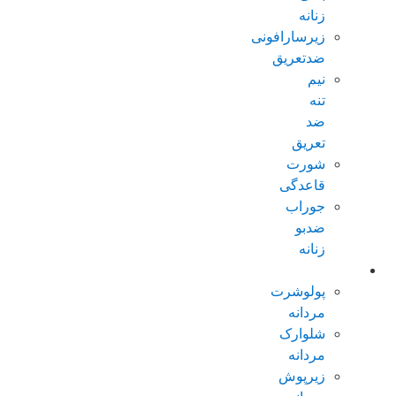
زنانه
زیرسارافونی
ضدتعریق
نیم
تنه
ضد
تعریق
شورت
قاعدگی
جوراب
ضدبو
زنانه
مردانه عادی
پولوشرت
مردانه
شلوارک
مردانه
زیرپوش