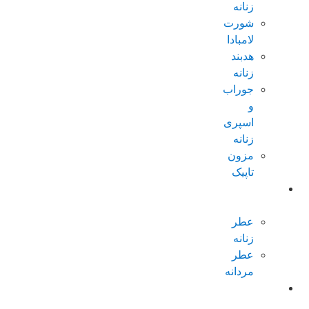
زنانه
شورت
لامبادا
هدبند
زنانه
جوراب
و
اسپری
زنانه
مزون
تاپیک
عطر و
ادکلن
عطر
زنانه
عطر
مردانه
پکیجهای
ویژه