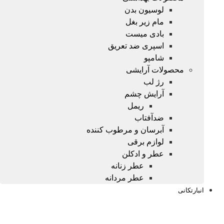
لوسیون بدن
مام زیر بغل
بادی میست
اسپری ضد تعریق
شامپو
محصولات آرایشی
رژ لب
آرایش چشم
ریمل
ضدآفتاب
آبرسان و مرطوب کننده
لوازم برقی
عطر و ادکلن
عطر زنانه
عطر مردانه
انبارتکانی