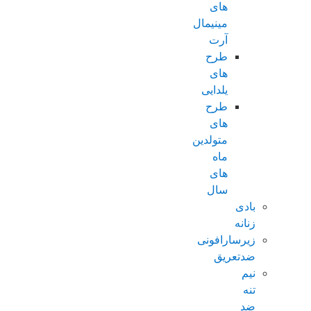
های
مینیمال
آرت
طرح
های
یلدایی
طرح
های
متولدین
ماه
های
سال
بادی
زنانه
زیرسارافونی
ضدتعریق
نیم
تنه
ضد