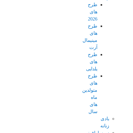
طرح
های
2026
طرح
های
مینیمال
آرت
طرح
های
یلدایی
طرح
های
متولدین
ماه
های
سال
بادی
زنانه
زیرسارافونی