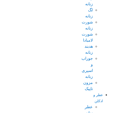
زنانه
لگ
زنانه
شورت
زنانه
شورت
لامبادا
هدبند
زنانه
جوراب
و
اسپری
زنانه
مزون
تاپیک
عطر و
ادکلن
عطر
زنانه