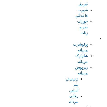
تعریق
شورت
قاعدگی
جوراب
ضدبو
زنانه
مردانه عادی
پولوشرت
مردانه
شلوارک
مردانه
زیرپوش
مردانه
زیرپوش
نیم
آستین
رکابی
مردانه