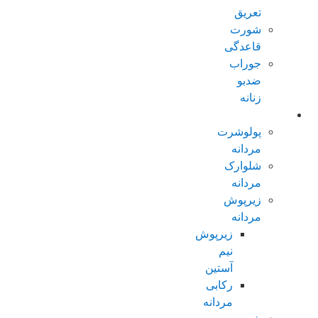
تعریق
شورت
قاعدگی
جوراب
ضدبو
زنانه
مردانه عادی
پولوشرت
مردانه
شلوارک
مردانه
زیرپوش
مردانه
زیرپوش
نیم
آستین
رکابی
مردانه