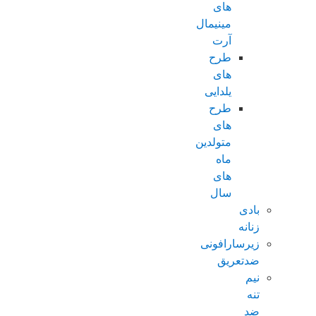
های
مینیمال
آرت
طرح
های
یلدایی
طرح
های
متولدین
ماه
های
سال
بادی
زنانه
زیرسارافونی
ضدتعریق
نیم
تنه
ضد