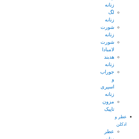
زنانه
لگ
زنانه
شورت
زنانه
شورت
لامبادا
هدبند
زنانه
جوراب
و
اسپری
زنانه
مزون
تاپیک
عطر و
ادکلن
عطر
زنانه