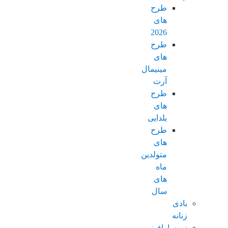
طرح
های
2026
طرح
های
مینیمال
آرت
طرح
های
یلدایی
طرح
های
متولدین
ماه
های
سال
بادی
زنانه
زیرسارافونی