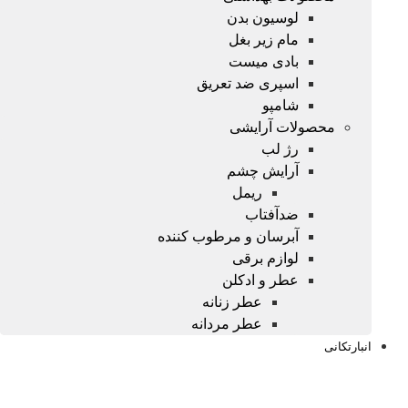
لوسیون بدن
مام زیر بغل
بادی میست
اسپری ضد تعریق
شامپو
محصولات آرایشی
رژ لب
آرایش چشم
ریمل
ضدآفتاب
آبرسان و مرطوب کننده
لوازم برقی
عطر و ادکلن
عطر زنانه
عطر مردانه
انبارتکانی