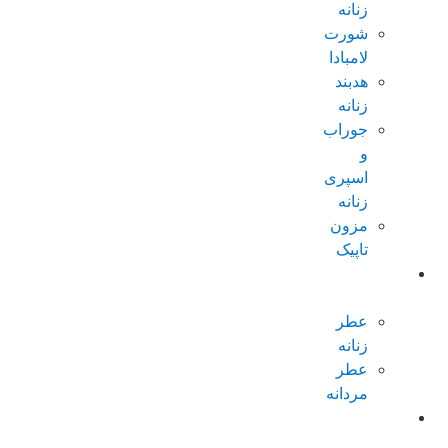
زنانه
شورت
لامبادا
هدبند
زنانه
جوراب
و
اسپری
زنانه
مزون
تاپیک
عطر و
ادکلن
عطر
زنانه
عطر
مردانه
پکیجهای
ویژه