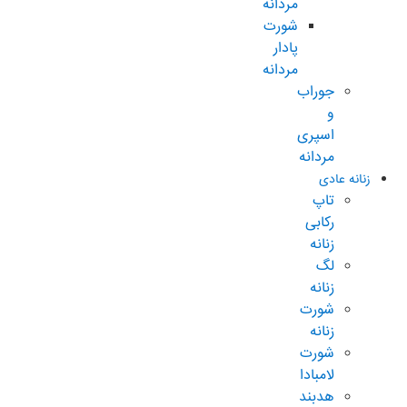
مردانه
شورت
پادار
مردانه
جوراب
و
اسپری
مردانه
زنانه عادی
تاپ
رکابی
زنانه
لگ
زنانه
شورت
زنانه
شورت
لامبادا
هدبند