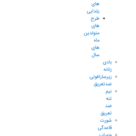
های
یلدایی
طرح
های
متولدین
ماه
های
سال
بادی
زنانه
زیرسارافونی
ضدتعریق
نیم
تنه
ضد
تعریق
شورت
قاعدگی
جوراب