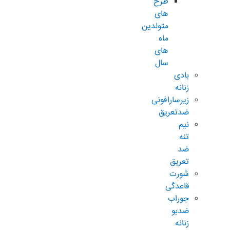
طرح
های
متولدین
ماه
های
سال
بادی
زنانه
زیرسارافونی
ضدتعریق
نیم
تنه
ضد
تعریق
شورت
قاعدگی
جوراب
ضدبو
زنانه