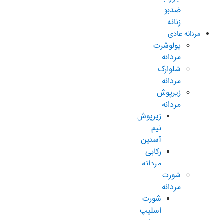
ضدبو
زنانه
مردانه عادی
پولوشرت
مردانه
شلوارک
مردانه
زیرپوش
مردانه
زیرپوش
نیم
آستین
رکابی
مردانه
شورت
مردانه
شورت
اسلیپ