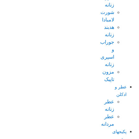
زنانه
شورت
لامبادا
هدبند
زنانه
جوراب
و
اسپری
زنانه
مزون
تاپیک
عطر و
ادکلن
عطر
زنانه
عطر
مردانه
پکیجهای