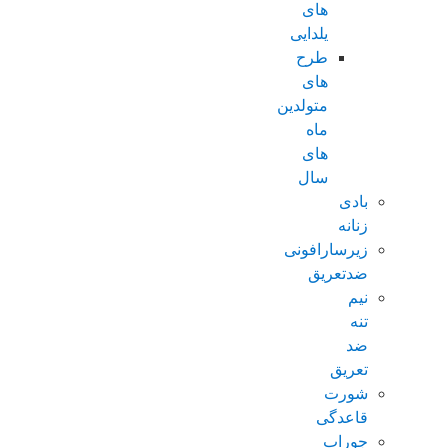
های
یلدایی
طرح
های
متولدین
ماه
های
سال
بادی
زنانه
زیرسارافونی
ضدتعریق
نیم
تنه
ضد
تعریق
شورت
قاعدگی
جوراب