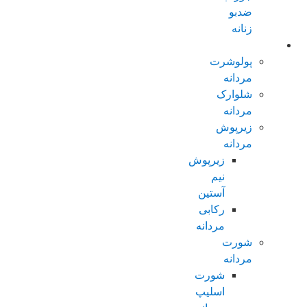
ضدبو
زنانه
مردانه عادی
پولوشرت
مردانه
شلوارک
مردانه
زیرپوش
مردانه
زیرپوش
نیم
آستین
رکابی
مردانه
شورت
مردانه
شورت
اسلیپ