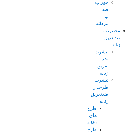
جوراب
ضد
بو
مردانه
محصولات
ضدتعریق
زنانه
تیشرت
ضد
تعریق
زنانه
تیشرت
طرحدار
ضدتعریق
زنانه
طرح
های
2026
طرح