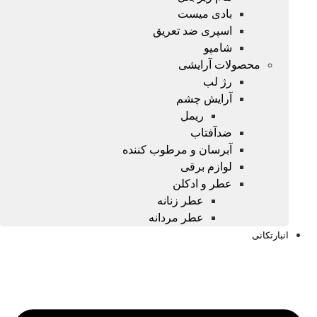
بادی میست
اسپری ضد تعریق
شامپو
محصولات آرایشی
رژ لب
آرایش چشم
ریمل
ضدآفتاب
آبرسان و مرطوب کننده
لوازم برقی
عطر و ادکلن
عطر زنانه
عطر مردانه
انبارتکانی