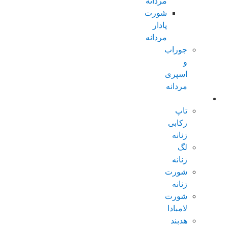
مردانه
شورت
پادار
مردانه
جوراب
و
اسپری
مردانه
زنانه عادی
تاپ
رکابی
زنانه
لگ
زنانه
شورت
زنانه
شورت
لامبادا
هدبند