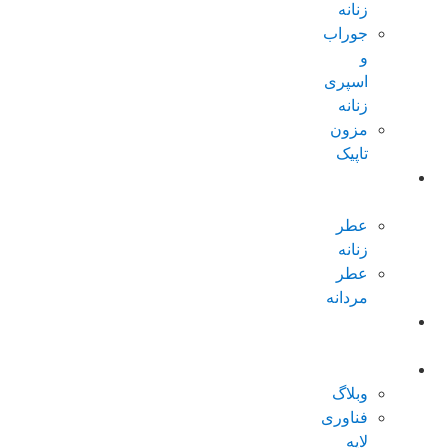
زنانه
جوراب
و
اسپری
زنانه
مزون
تاپیک
عطر و
ادکلن
عطر
زنانه
عطر
مردانه
پکیجهای
ویژه
درباره تاپیک
وبلاگ
فناوری
لایه