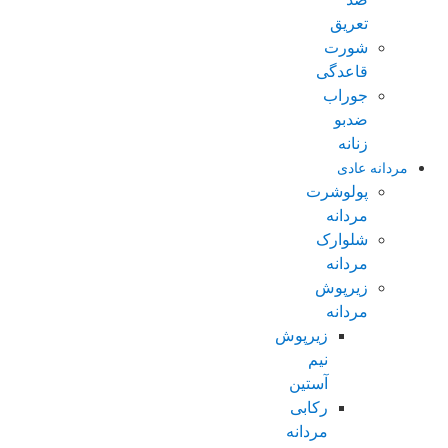
تعریق
شورت
قاعدگی
جوراب
ضدبو
زنانه
مردانه عادی
پولوشرت
مردانه
شلوارک
مردانه
زیرپوش
مردانه
زیرپوش
نیم
آستین
رکابی
مردانه