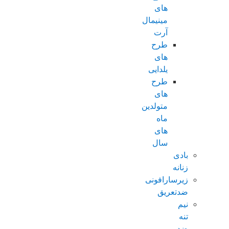
های
مینیمال
آرت
طرح
های
یلدایی
طرح
های
متولدین
ماه
های
سال
بادی
زنانه
زیرسارافونی
ضدتعریق
نیم
تنه
ضد