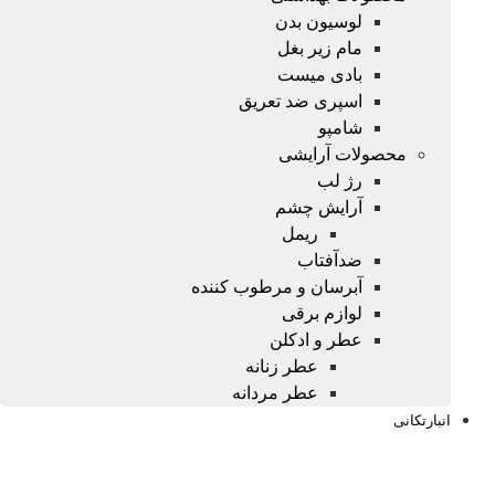
لوسیون بدن
مام زیر بغل
بادی میست
اسپری ضد تعریق
شامپو
محصولات آرایشی
رژ لب
آرایش چشم
ریمل
ضدآفتاب
آبرسان و مرطوب کننده
لوازم برقی
عطر و ادکلن
عطر زنانه
عطر مردانه
انبارتکانی