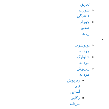
تعریق
شورت
قاعدگی
جوراب
ضدبو
زنانه
مردانه عادی
پولوشرت
مردانه
شلوارک
مردانه
زیرپوش
مردانه
زیرپوش
نیم
آستین
رکابی
مردانه