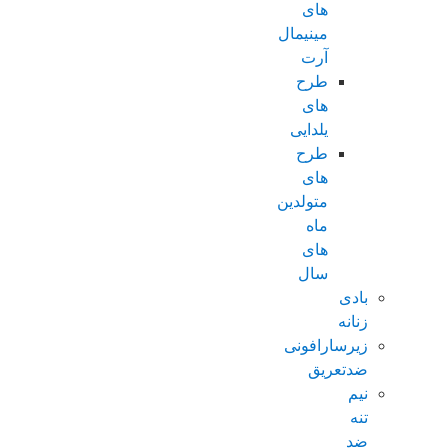
های
مینیمال
آرت
طرح
های
یلدایی
طرح
های
متولدین
ماه
های
سال
بادی
زنانه
زیرسارافونی
ضدتعریق
نیم
تنه
ضد