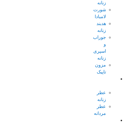
زنانه
شورت
لامبادا
هدبند
زنانه
جوراب
و
اسپری
زنانه
مزون
تاپیک
عطر و
ادکلن
عطر
زنانه
عطر
مردانه
پکیجهای
ویژه