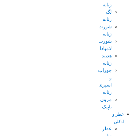
زنانه
لگ
زنانه
شورت
زنانه
شورت
لامبادا
هدبند
زنانه
جوراب
و
اسپری
زنانه
مزون
تاپیک
عطر و
ادکلن
عطر
زنانه