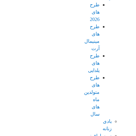
طرح
های
2026
طرح
های
مینیمال
آرت
طرح
های
یلدایی
طرح
های
متولدین
ماه
های
سال
بادی
زنانه
زیرسارافونی