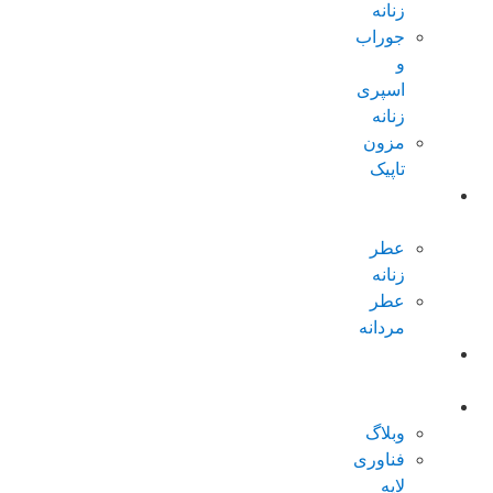
زنانه
جوراب
و
اسپری
زنانه
مزون
تاپیک
عطر و
ادکلن
عطر
زنانه
عطر
مردانه
پکیجهای
ویژه
درباره تاپیک
وبلاگ
فناوری
لایه