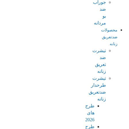
جوراب
ضد
بو
مردانه
محصولات
ضدتعریق
زنانه
تیشرت
ضد
تعریق
زنانه
تیشرت
طرحدار
ضدتعریق
زنانه
طرح
های
2026
طرح