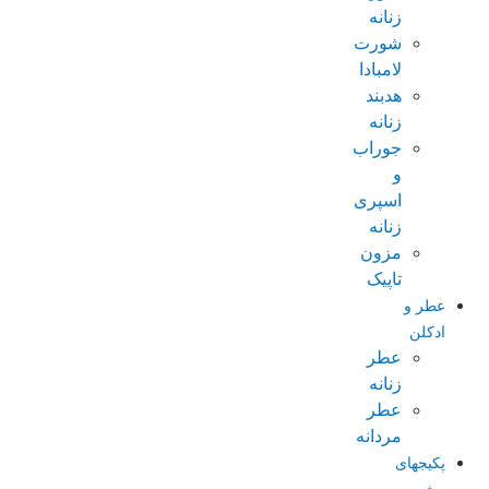
زنانه
شورت
لامبادا
هدبند
زنانه
جوراب
و
اسپری
زنانه
مزون
تاپیک
عطر و
ادکلن
عطر
زنانه
عطر
مردانه
پکیجهای