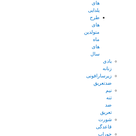
های
یلدایی
طرح
های
متولدین
ماه
های
سال
بادی
زنانه
زیرسارافونی
ضدتعریق
نیم
تنه
ضد
تعریق
شورت
قاعدگی
جوراب