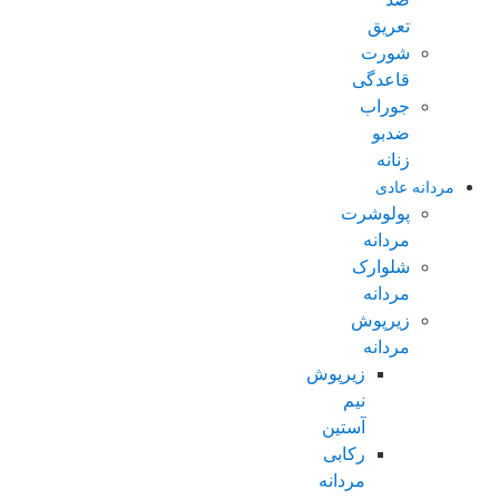
تعریق
شورت
قاعدگی
جوراب
ضدبو
زنانه
مردانه عادی
پولوشرت
مردانه
شلوارک
مردانه
زیرپوش
مردانه
زیرپوش
نیم
آستین
رکابی
مردانه