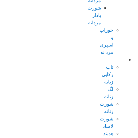
مردانه
شورت
پادار
مردانه
جوراب
و
اسپری
مردانه
زنانه عادی
تاپ
رکابی
زنانه
لگ
زنانه
شورت
زنانه
شورت
لامبادا
هدبند