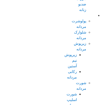
ضدبو
زنانه
مردانه عادی
پولوشرت
مردانه
شلوارک
مردانه
زیرپوش
مردانه
زیرپوش
نیم
آستین
رکابی
مردانه
شورت
مردانه
شورت
اسلیپ