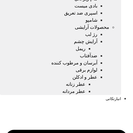
بادی میست
اسپری ضد تعریق
شامپو
محصولات آرایشی
رژ لب
آرایش چشم
ریمل
ضدآفتاب
آبرسان و مرطوب کننده
لوازم برقی
عطر و ادکلن
عطر زنانه
عطر مردانه
انبارتکانی