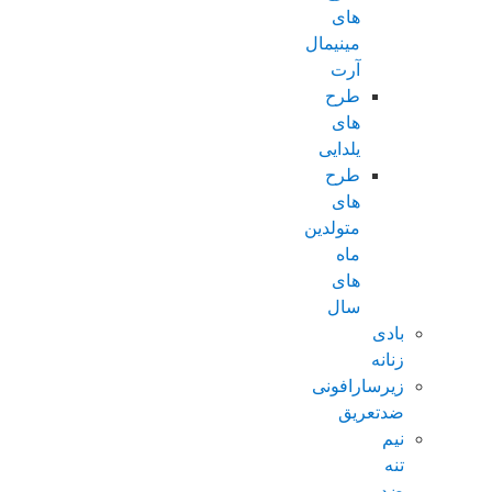
های
مینیمال
آرت
طرح
های
یلدایی
طرح
های
متولدین
ماه
های
سال
بادی
زنانه
زیرسارافونی
ضدتعریق
نیم
تنه
ضد