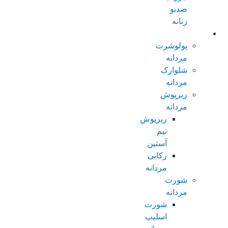
ضدبو
زنانه
مردانه عادی
پولوشرت
مردانه
شلوارک
مردانه
زیرپوش
مردانه
زیرپوش
نیم
آستین
رکابی
مردانه
شورت
مردانه
شورت
اسلیپ