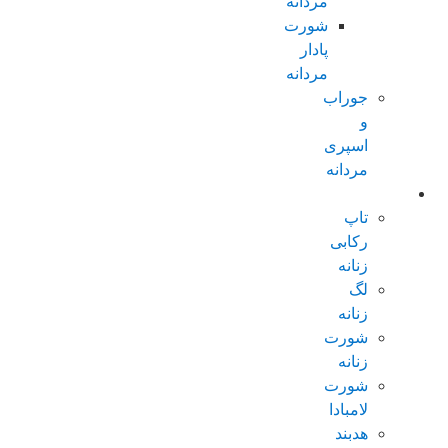
مردانه
شورت
پادار
مردانه
جوراب
و
اسپری
مردانه
زنانه عادی
تاپ
رکابی
زنانه
لگ
زنانه
شورت
زنانه
شورت
لامبادا
هدبند