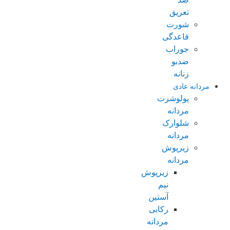
تعریق
شورت
قاعدگی
جوراب
ضدبو
زنانه
مردانه عادی
پولوشرت
مردانه
شلوارک
مردانه
زیرپوش
مردانه
زیرپوش
نیم
آستین
رکابی
مردانه