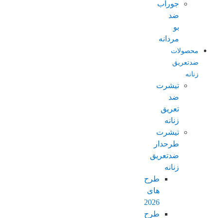
جوراب
ضد
بو
مردانه
محصولات
ضدتعریق
زنانه
تیشرت
ضد
تعریق
زنانه
تیشرت
طرحدار
ضدتعریق
زنانه
طرح
های
2026
طرح