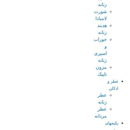
زنانه
شورت
لامبادا
هدبند
زنانه
جوراب
و
اسپری
زنانه
مزون
تاپیک
عطر و
ادکلن
عطر
زنانه
عطر
مردانه
پکیجهای