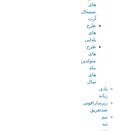
های
مینیمال
آرت
طرح
های
یلدایی
طرح
های
متولدین
ماه
های
سال
بادی
زنانه
زیرسارافونی
ضدتعریق
نیم
تنه
ضد