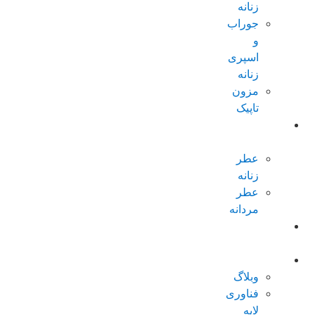
زنانه
جوراب
و
اسپری
زنانه
مزون
تاپیک
عطر و
ادکلن
عطر
زنانه
عطر
مردانه
پکیجهای
ویژه
درباره تاپیک
وبلاگ
فناوری
لایه