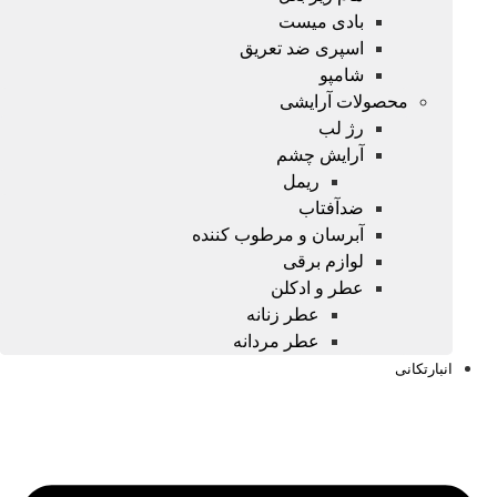
بادی میست
اسپری ضد تعریق
شامپو
محصولات آرایشی
رژ لب
آرایش چشم
ریمل
ضدآفتاب
آبرسان و مرطوب کننده
لوازم برقی
عطر و ادکلن
عطر زنانه
عطر مردانه
انبارتکانی