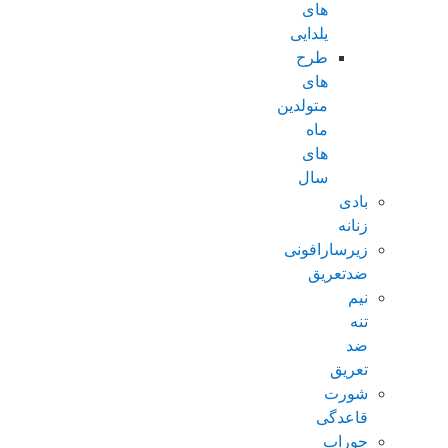
های
یلدایی
طرح
های
متولدین
ماه
های
سال
بادی
زنانه
زیرسارافونی
ضدتعریق
نیم
تنه
ضد
تعریق
شورت
قاعدگی
جوراب