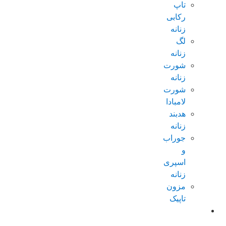
تاپ
رکابی
زنانه
لگ
زنانه
شورت
زنانه
شورت
لامبادا
هدبند
زنانه
جوراب
و
اسپری
زنانه
مزون
تاپیک
عطر و
ادکلن