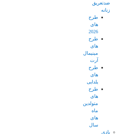
ضدتعریق
زنانه
طرح
های
2026
طرح
های
مینیمال
آرت
طرح
های
یلدایی
طرح
های
متولدین
ماه
های
سال
بادی