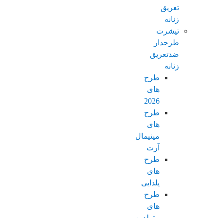
تعریق
زنانه
تیشرت
طرحدار
ضدتعریق
زنانه
طرح
های
2026
طرح
های
مینیمال
آرت
طرح
های
یلدایی
طرح
های
متولدین