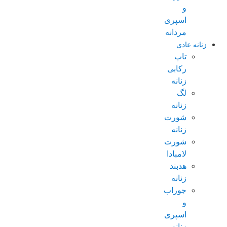
و
اسپری
مردانه
زنانه عادی
تاپ
رکابی
زنانه
لگ
زنانه
شورت
زنانه
شورت
لامبادا
هدبند
زنانه
جوراب
و
اسپری
زنانه