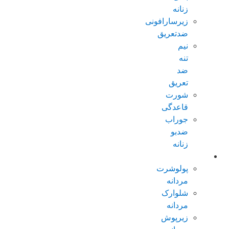
زنانه
زیرسارافونی
ضدتعریق
نیم
تنه
ضد
تعریق
شورت
قاعدگی
جوراب
ضدبو
زنانه
مردانه عادی
پولوشرت
مردانه
شلوارک
مردانه
زیرپوش