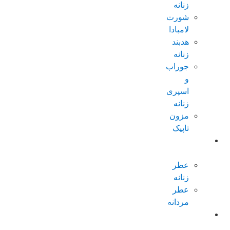
زنانه
شورت
لامبادا
هدبند
زنانه
جوراب
و
اسپری
زنانه
مزون
تاپیک
عطر و
ادکلن
عطر
زنانه
عطر
مردانه
پکیجهای
ویژه