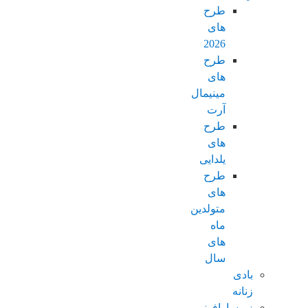
طرح
های
2026
طرح
های
مینیمال
آرت
طرح
های
یلدایی
طرح
های
متولدین
ماه
های
سال
بادی
زنانه
زیرسارافونی