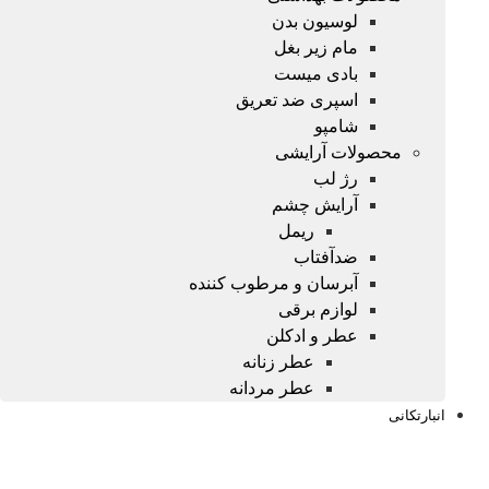
لوسیون بدن
مام زیر بغل
بادی میست
اسپری ضد تعریق
شامپو
محصولات آرایشی
رژ لب
آرایش چشم
ریمل
ضدآفتاب
آبرسان و مرطوب کننده
لوازم برقی
عطر و ادکلن
عطر زنانه
عطر مردانه
انبارتکانی