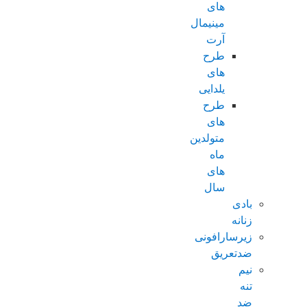
های
مینیمال
آرت
طرح
های
یلدایی
طرح
های
متولدین
ماه
های
سال
بادی
زنانه
زیرسارافونی
ضدتعریق
نیم
تنه
ضد