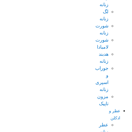
زنانه
لگ
زنانه
شورت
زنانه
شورت
لامبادا
هدبند
زنانه
جوراب
و
اسپری
زنانه
مزون
تاپیک
عطر و
ادکلن
عطر
زنانه