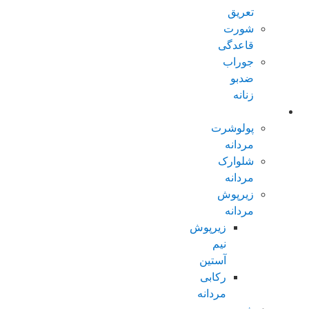
تعریق
شورت
قاعدگی
جوراب
ضدبو
زنانه
مردانه عادی
پولوشرت
مردانه
شلوارک
مردانه
زیرپوش
مردانه
زیرپوش
نیم
آستین
رکابی
مردانه