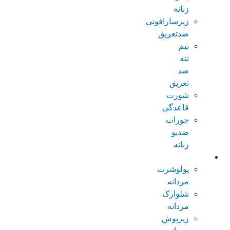
زنانه
زیرسارافونی
ضدتعریق
نیم
تنه
ضد
تعریق
شورت
قاعدگی
جوراب
ضدبو
زنانه
مردانه عادی
پولوشرت
مردانه
شلوارک
مردانه
زیرپوش