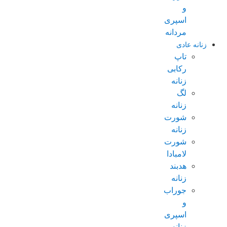
و
اسپری
مردانه
زنانه عادی
تاپ
رکابی
زنانه
لگ
زنانه
شورت
زنانه
شورت
لامبادا
هدبند
زنانه
جوراب
و
اسپری
زنانه