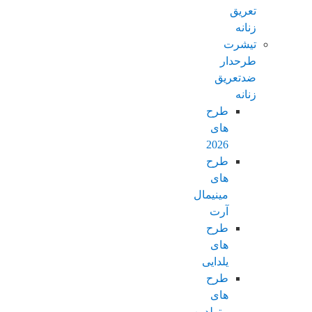
تعریق
زنانه
تیشرت
طرحدار
ضدتعریق
زنانه
طرح
های
2026
طرح
های
مینیمال
آرت
طرح
های
یلدایی
طرح
های
متولدین