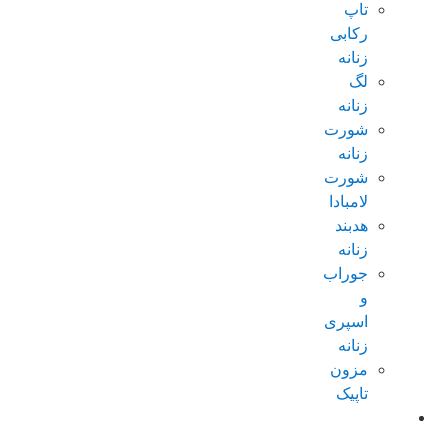
تاپ
رکابی
زنانه
لگ
زنانه
شورت
زنانه
شورت
لامبادا
هدبند
زنانه
جوراب
و
اسپری
زنانه
مزون
تاپیک
عطر و
ادکلن