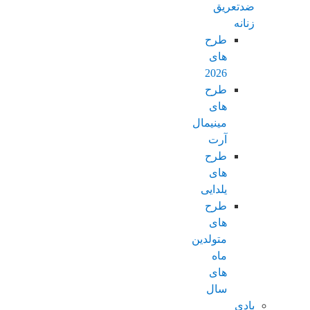
ضدتعریق
زنانه
طرح
های
2026
طرح
های
مینیمال
آرت
طرح
های
یلدایی
طرح
های
متولدین
ماه
های
سال
بادی