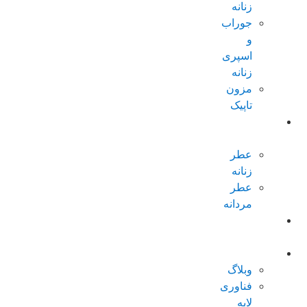
زنانه
جوراب
و
اسپری
زنانه
مزون
تاپیک
عطر و
ادکلن
عطر
زنانه
عطر
مردانه
پکیجهای
ویژه
درباره تاپیک
وبلاگ
فناوری
لایه