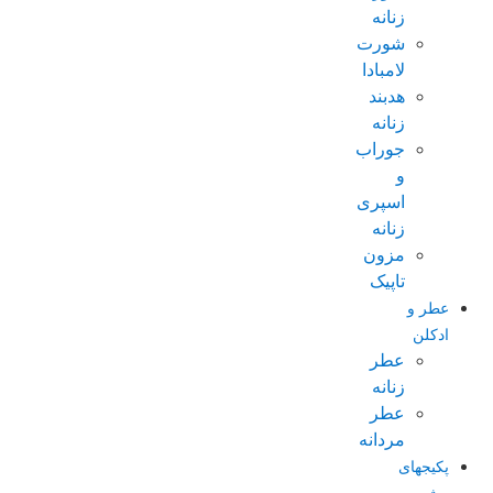
زنانه
شورت
لامبادا
هدبند
زنانه
جوراب
و
اسپری
زنانه
مزون
تاپیک
عطر و
ادکلن
عطر
زنانه
عطر
مردانه
پکیجهای