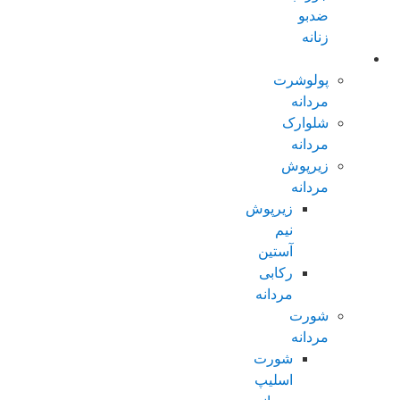
ضدبو
زنانه
مردانه عادی
پولوشرت
مردانه
شلوارک
مردانه
زیرپوش
مردانه
زیرپوش
نیم
آستین
رکابی
مردانه
شورت
مردانه
شورت
اسلیپ