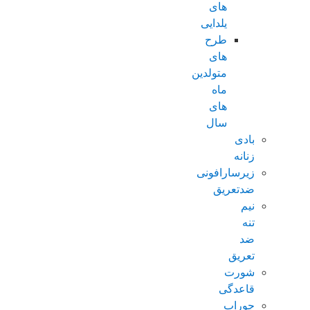
های
یلدایی
طرح
های
متولدین
ماه
های
سال
بادی
زنانه
زیرسارافونی
ضدتعریق
نیم
تنه
ضد
تعریق
شورت
قاعدگی
جوراب