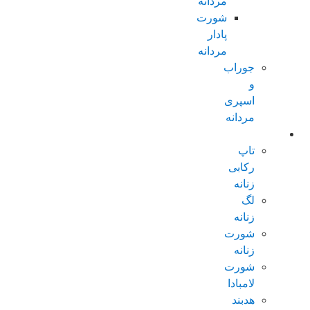
مردانه
شورت
پادار
مردانه
جوراب
و
اسپری
مردانه
زنانه عادی
تاپ
رکابی
زنانه
لگ
زنانه
شورت
زنانه
شورت
لامبادا
هدبند