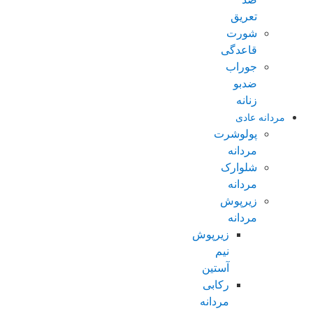
تعریق
شورت
قاعدگی
جوراب
ضدبو
زنانه
مردانه عادی
پولوشرت
مردانه
شلوارک
مردانه
زیرپوش
مردانه
زیرپوش
نیم
آستین
رکابی
مردانه