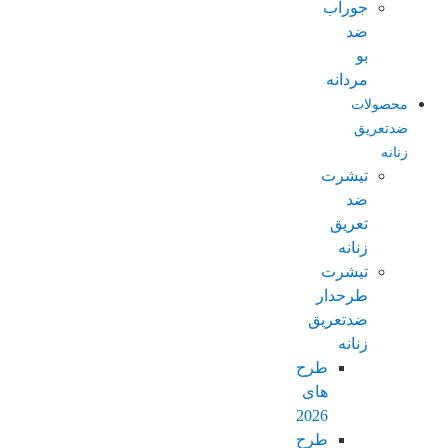
جوراب
ضد
بو
مردانه
محصولات
ضدتعریق
زنانه
تیشرت
ضد
تعریق
زنانه
تیشرت
طرحدار
ضدتعریق
زنانه
طرح
های
2026
طرح