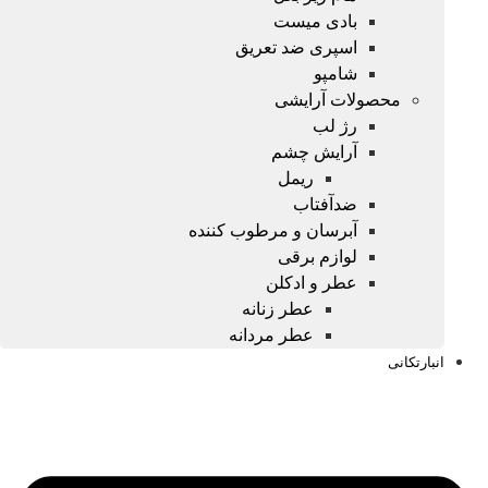
بادی میست
اسپری ضد تعریق
شامپو
محصولات آرایشی
رژ لب
آرایش چشم
ریمل
ضدآفتاب
آبرسان و مرطوب کننده
لوازم برقی
عطر و ادکلن
عطر زنانه
عطر مردانه
انبارتکانی