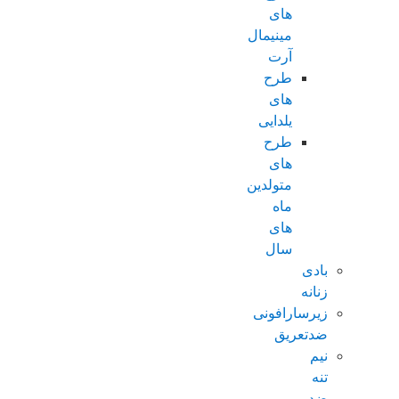
های
مینیمال
آرت
طرح
های
یلدایی
طرح
های
متولدین
ماه
های
سال
بادی
زنانه
زیرسارافونی
ضدتعریق
نیم
تنه
ضد