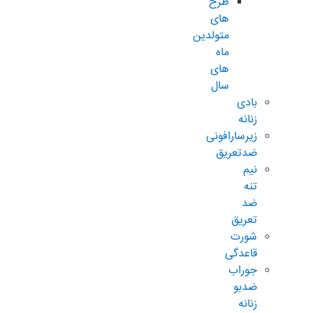
طرح
های
متولدین
ماه
های
سال
بادی
زنانه
زیرسارافونی
ضدتعریق
نیم
تنه
ضد
تعریق
شورت
قاعدگی
جوراب
ضدبو
زنانه