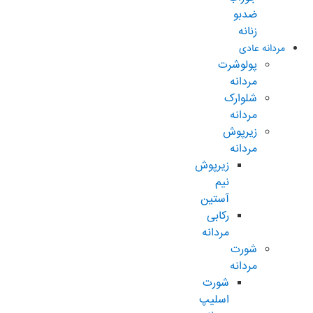
ضدبو
زنانه
مردانه عادی
پولوشرت
مردانه
شلوارک
مردانه
زیرپوش
مردانه
زیرپوش
نیم
آستین
رکابی
مردانه
شورت
مردانه
شورت
اسلیپ