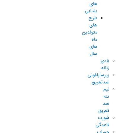
های
یلدایی
طرح
های
متولدین
ماه
های
سال
بادی
زنانه
زیرسارافونی
ضدتعریق
نیم
تنه
ضد
تعریق
شورت
قاعدگی
جوراب