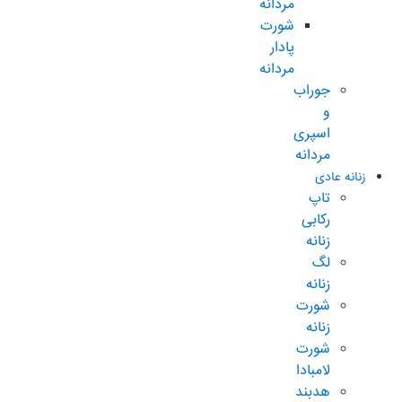
مردانه
شورت
پادار
مردانه
جوراب
و
اسپری
مردانه
زنانه عادی
تاپ
رکابی
زنانه
لگ
زنانه
شورت
زنانه
شورت
لامبادا
هدبند