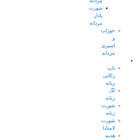
مردانه
شورت
پادار
مردانه
جوراب
و
اسپری
مردانه
زنانه عادی
تاپ
رکابی
زنانه
لگ
زنانه
شورت
زنانه
شورت
لامبادا
هدبند