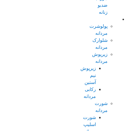
ضدبو
زنانه
مردانه عادی
پولوشرت
مردانه
شلوارک
مردانه
زیرپوش
مردانه
زیرپوش
نیم
آستین
رکابی
مردانه
شورت
مردانه
شورت
اسلیپ