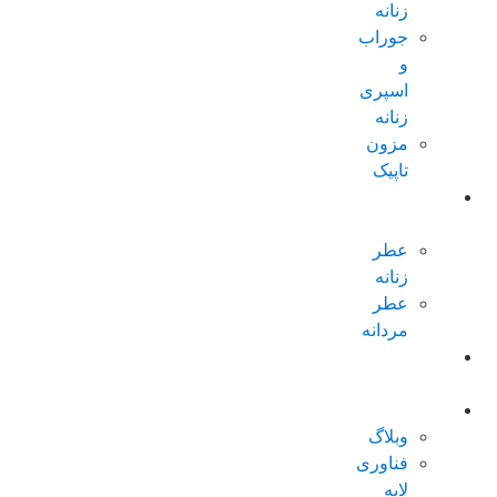
زنانه
جوراب
و
اسپری
زنانه
مزون
تاپیک
عطر و
ادکلن
عطر
زنانه
عطر
مردانه
پکیجهای
ویژه
درباره تاپیک
وبلاگ
فناوری
لایه