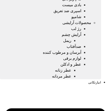
بادی میست
اسپری ضد تعریق
شامپو
محصولات آرایشی
رژ لب
آرایش چشم
ریمل
ضدآفتاب
آبرسان و مرطوب کننده
لوازم برقی
عطر و ادکلن
عطر زنانه
عطر مردانه
انبارتکانی