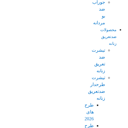
جوراب
ضد
بو
مردانه
محصولات
ضدتعریق
زنانه
تیشرت
ضد
تعریق
زنانه
تیشرت
طرحدار
ضدتعریق
زنانه
طرح
های
2026
طرح