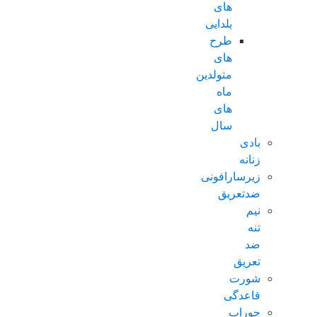
های
یلدایی
طرح
های
متولدین
ماه
های
سال
بادی
زنانه
زیرسارافونی
ضدتعریق
نیم
تنه
ضد
تعریق
شورت
قاعدگی
جوراب