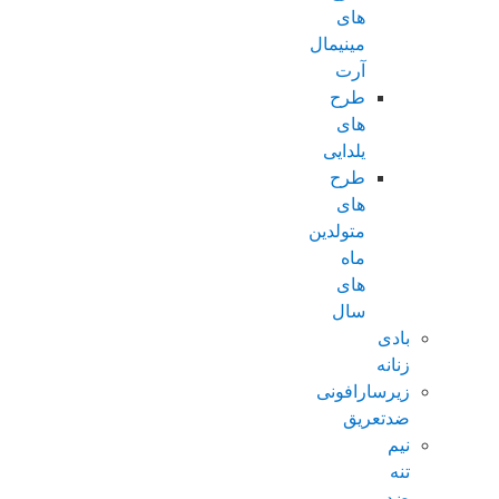
های
مینیمال
آرت
طرح
های
یلدایی
طرح
های
متولدین
ماه
های
سال
بادی
زنانه
زیرسارافونی
ضدتعریق
نیم
تنه
ضد