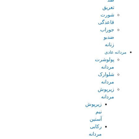
تعریق
شورت
قاعدگی
جوراب
ضدبو
زنانه
مردانه عادی
پولوشرت
مردانه
شلوارک
مردانه
زیرپوش
مردانه
زیرپوش
نیم
آستین
رکابی
مردانه