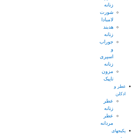
زنانه
شورت
لامبادا
هدبند
زنانه
جوراب
و
اسپری
زنانه
مزون
تاپیک
عطر و
ادکلن
عطر
زنانه
عطر
مردانه
پکیجهای