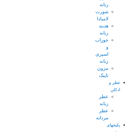
زنانه
شورت
لامبادا
هدبند
زنانه
جوراب
و
اسپری
زنانه
مزون
تاپیک
عطر و
ادکلن
عطر
زنانه
عطر
مردانه
پکیجهای