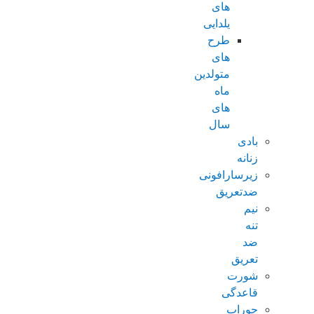
های
یلدایی
طرح
های
متولدین
ماه
های
سال
بادی
زنانه
زیرسارافونی
ضدتعریق
نیم
تنه
ضد
تعریق
شورت
قاعدگی
جوراب