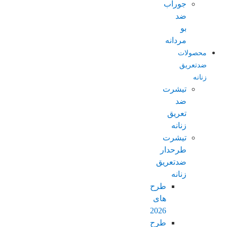
جوراب
ضد
بو
مردانه
محصولات
ضدتعریق
زنانه
تیشرت
ضد
تعریق
زنانه
تیشرت
طرحدار
ضدتعریق
زنانه
طرح
های
2026
طرح