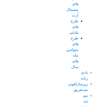
های
مینیمال
آرت
طرح
های
یلدایی
طرح
های
متولدین
ماه
های
سال
بادی
زنانه
زیرسارافونی
ضدتعریق
نیم
تنه
ضد