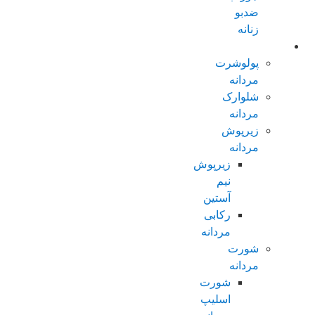
ضدبو
زنانه
مردانه عادی
پولوشرت
مردانه
شلوارک
مردانه
زیرپوش
مردانه
زیرپوش
نیم
آستین
رکابی
مردانه
شورت
مردانه
شورت
اسلیپ