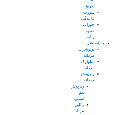
تعریق
شورت
قاعدگی
جوراب
ضدبو
زنانه
مردانه عادی
پولوشرت
مردانه
شلوارک
مردانه
زیرپوش
مردانه
زیرپوش
نیم
آستین
رکابی
مردانه