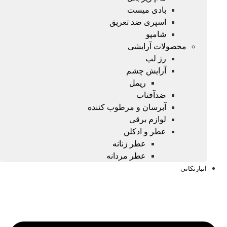
بادی میست
اسپری ضد تعریق
شامپو
محصولات آرایشی
رژ لب
آرایش چشم
ریمل
ضدآفتاب
آبرسان و مرطوب کننده
لوازم برقی
عطر و ادکلن
عطر زنانه
عطر مردانه
انبارتکانی