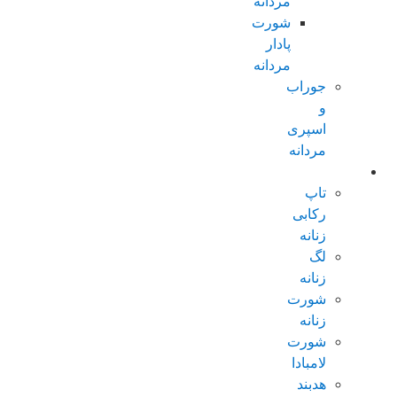
مردانه
شورت
پادار
مردانه
جوراب
و
اسپری
مردانه
زنانه عادی
تاپ
رکابی
زنانه
لگ
زنانه
شورت
زنانه
شورت
لامبادا
هدبند