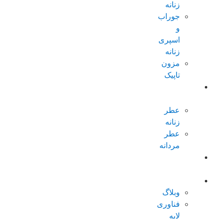
زنانه
جوراب
و
اسپری
زنانه
مزون
تاپیک
عطر و
ادکلن
عطر
زنانه
عطر
مردانه
پکیجهای
ویژه
درباره تاپیک
وبلاگ
فناوری
لایه