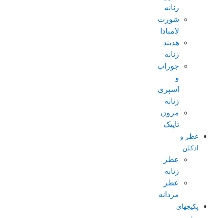
زنانه
شورت
لامبادا
هدبند
زنانه
جوراب
و
اسپری
زنانه
مزون
تاپیک
عطر و
ادکلن
عطر
زنانه
عطر
مردانه
پکیجهای