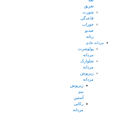
تعریق
شورت
قاعدگی
جوراب
ضدبو
زنانه
مردانه عادی
پولوشرت
مردانه
شلوارک
مردانه
زیرپوش
مردانه
زیرپوش
نیم
آستین
رکابی
مردانه