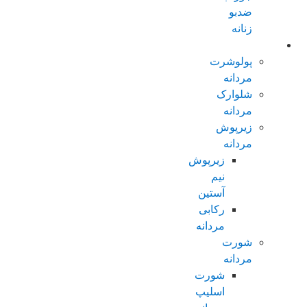
ضدبو
زنانه
مردانه عادی
پولوشرت
مردانه
شلوارک
مردانه
زیرپوش
مردانه
زیرپوش
نیم
آستین
رکابی
مردانه
شورت
مردانه
شورت
اسلیپ