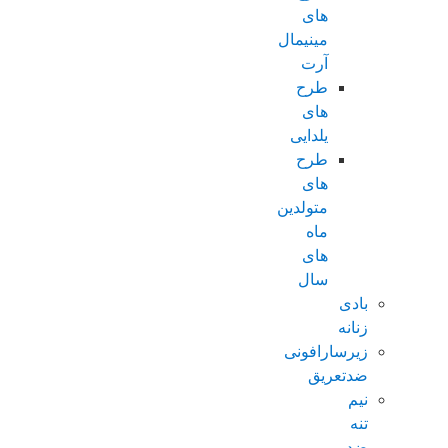
های
مینیمال
آرت
طرح
های
یلدایی
طرح
های
متولدین
ماه
های
سال
بادی
زنانه
زیرسارافونی
ضدتعریق
نیم
تنه
ضد