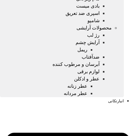
بادی میست
اسپری ضد تعریق
شامپو
محصولات آرایشی
رژ لب
آرایش چشم
ریمل
ضدآفتاب
آبرسان و مرطوب کننده
لوازم برقی
عطر و ادکلن
عطر زنانه
عطر مردانه
انبارتکانی