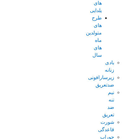
های
یلدایی
طرح
های
متولدین
ماه
های
سال
بادی
زنانه
زیرسارافونی
ضدتعریق
نیم
تنه
ضد
تعریق
شورت
قاعدگی
جوراب