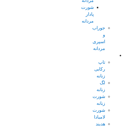
مردانه
شورت
پادار
مردانه
جوراب
و
اسپری
مردانه
زنانه عادی
تاپ
رکابی
زنانه
لگ
زنانه
شورت
زنانه
شورت
لامبادا
هدبند