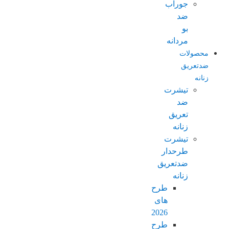
جوراب
ضد
بو
مردانه
محصولات
ضدتعریق
زنانه
تیشرت
ضد
تعریق
زنانه
تیشرت
طرحدار
ضدتعریق
زنانه
طرح
های
2026
طرح