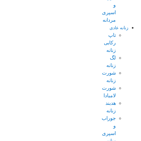
و
اسپری
مردانه
زنانه عادی
تاپ
رکابی
زنانه
لگ
زنانه
شورت
زنانه
شورت
لامبادا
هدبند
زنانه
جوراب
و
اسپری
زنانه