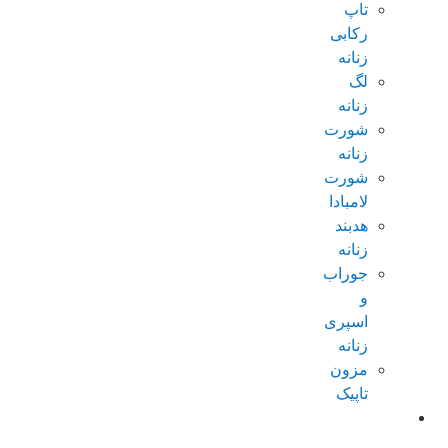
تاپ
رکابی
زنانه
لگ
زنانه
شورت
زنانه
شورت
لامبادا
هدبند
زنانه
جوراب
و
اسپری
زنانه
مزون
تاپیک
عطر و
ادکلن