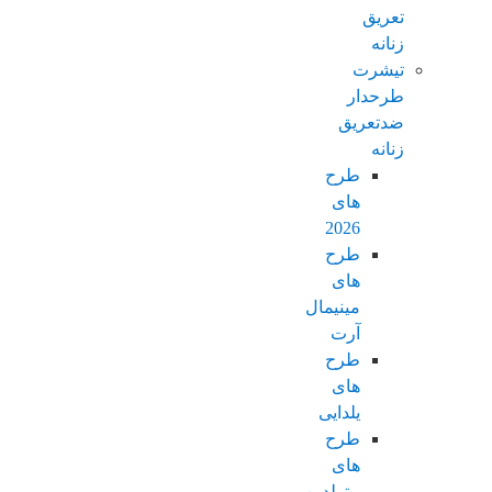
تعریق
زنانه
تیشرت
طرحدار
ضدتعریق
زنانه
طرح
های
2026
طرح
های
مینیمال
آرت
طرح
های
یلدایی
طرح
های
متولدین