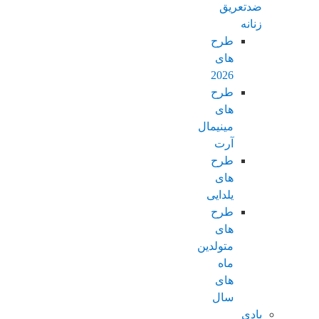
ضدتعریق
زنانه
طرح
های
2026
طرح
های
مینیمال
آرت
طرح
های
یلدایی
طرح
های
متولدین
ماه
های
سال
بادی