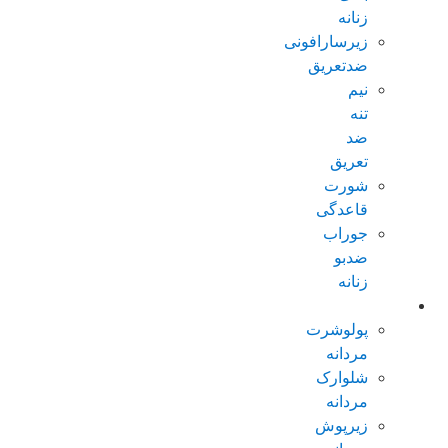
زنانه
زیرسارافونی
ضدتعریق
نیم
تنه
ضد
تعریق
شورت
قاعدگی
جوراب
ضدبو
زنانه
مردانه عادی
پولوشرت
مردانه
شلوارک
مردانه
زیرپوش