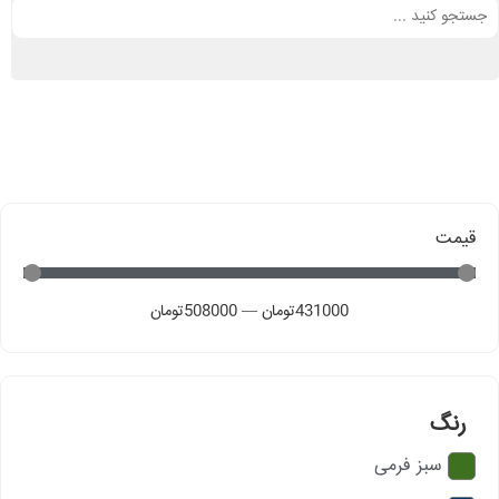
قیمت
431000
تومان
—
508000
تومان
رنگ
سبز فرمی