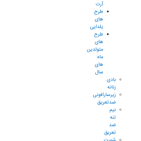
آرت
طرح
های
یلدایی
طرح
های
متولدین
ماه
های
سال
بادی
زنانه
زیرسارافونی
ضدتعریق
نیم
تنه
ضد
تعریق
شورت