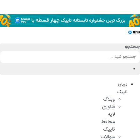
رش
ه
حتوا
جستجو
درباره
تاپیک
وبلاگ
فناوری
لایه
محافظ
تاپیک
سوالات