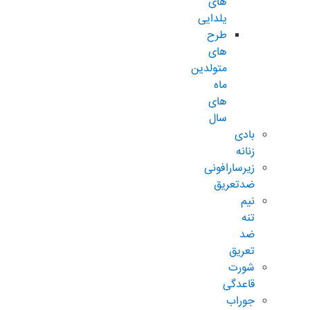
های
یلدایی
طرح
های
متولدین
ماه
های
سال
بادی
زنانه
زیرسارافونی
ضدتعریق
نیم
تنه
ضد
تعریق
شورت
قاعدگی
جوراب