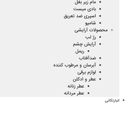
مام زیر بغل
بادی میست
اسپری ضد تعریق
شامپو
محصولات آرایشی
رژ لب
آرایش چشم
ریمل
ضدآفتاب
آبرسان و مرطوب کننده
لوازم برقی
عطر و ادکلن
عطر زنانه
عطر مردانه
انبارتکانی