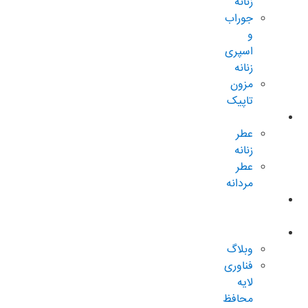
زنانه
جوراب
و
اسپری
زنانه
مزون
تاپیک
عطر و ادکلن
عطر
زنانه
عطر
مردانه
پکیجهای
ویژه
درباره تاپیک
وبلاگ
فناوری
لایه
محافظ