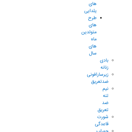
های
یلدایی
طرح
های
متولدین
ماه
های
سال
بادی
زنانه
زیرسارافونی
ضدتعریق
نیم
تنه
ضد
تعریق
شورت
قاعدگی
جوراب