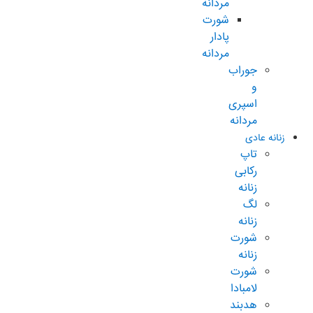
مردانه
شورت
پادار
مردانه
جوراب
و
اسپری
مردانه
زنانه عادی
تاپ
رکابی
زنانه
لگ
زنانه
شورت
زنانه
شورت
لامبادا
هدبند