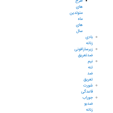
طرح
های
متولدین
ماه
های
سال
بادی
زنانه
زیرسارافونی
ضدتعریق
نیم
تنه
ضد
تعریق
شورت
قاعدگی
جوراب
ضدبو
زنانه