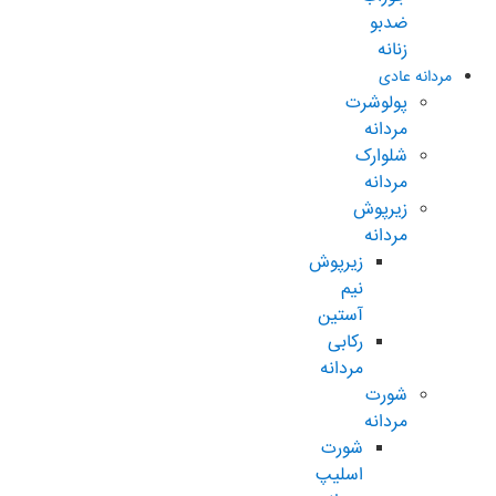
ضدبو
زنانه
مردانه عادی
پولوشرت
مردانه
شلوارک
مردانه
زیرپوش
مردانه
زیرپوش
نیم
آستین
رکابی
مردانه
شورت
مردانه
شورت
اسلیپ