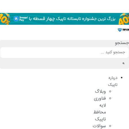
رش
ه
حتوا
جستجو
درباره
تاپیک
وبلاگ
فناوری
لایه
محافظ
تاپیک
سوالات