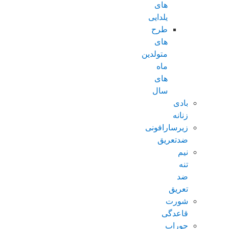
های
یلدایی
طرح
های
متولدین
ماه
های
سال
بادی
زنانه
زیرسارافونی
ضدتعریق
نیم
تنه
ضد
تعریق
شورت
قاعدگی
جوراب