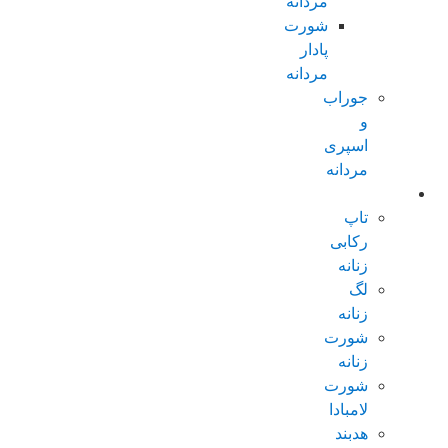
مردانه
شورت
پادار
مردانه
جوراب
و
اسپری
مردانه
زنانه عادی
تاپ
رکابی
زنانه
لگ
زنانه
شورت
زنانه
شورت
لامبادا
هدبند