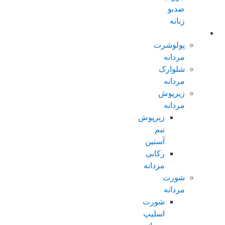
ضدبو
زنانه
مردانه عادی
پولوشرت
مردانه
شلوارک
مردانه
زیرپوش
مردانه
زیرپوش
نیم
آستین
رکابی
مردانه
شورت
مردانه
شورت
اسلیپ