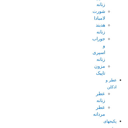
زنانه
شورت
لامبادا
هدبند
زنانه
جوراب
و
اسپری
زنانه
مزون
تاپیک
عطر و
ادکلن
عطر
زنانه
عطر
مردانه
پکیجهای