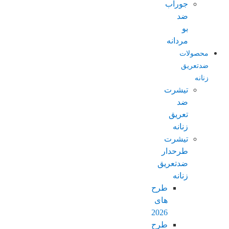
جوراب
ضد
بو
مردانه
محصولات
ضدتعریق
زنانه
تیشرت
ضد
تعریق
زنانه
تیشرت
طرحدار
ضدتعریق
زنانه
طرح
های
2026
طرح