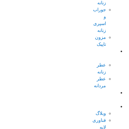
زنانه
جوراب
و
اسپری
زنانه
مزون
تاپیک
عطر و
ادکلن
عطر
زنانه
عطر
مردانه
پکیجهای
ویژه
درباره تاپیک
وبلاگ
فناوری
لایه