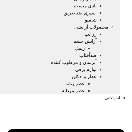
بادی میست
اسپری ضد تعریق
شامپو
محصولات آرایشی
رژ لب
آرایش چشم
ریمل
ضدآفتاب
آبرسان و مرطوب کننده
لوازم برقی
عطر و ادکلن
عطر زنانه
عطر مردانه
انبارتکانی