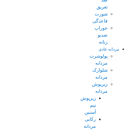
تعریق
شورت
قاعدگی
جوراب
ضدبو
زنانه
مردانه عادی
پولوشرت
مردانه
شلوارک
مردانه
زیرپوش
مردانه
زیرپوش
نیم
آستین
رکابی
مردانه