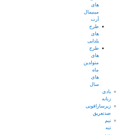
های
مینیمال
آرت
طرح
های
یلدایی
طرح
های
متولدین
ماه
های
سال
بادی
زنانه
زیرسارافونی
ضدتعریق
نیم
تنه
ضد